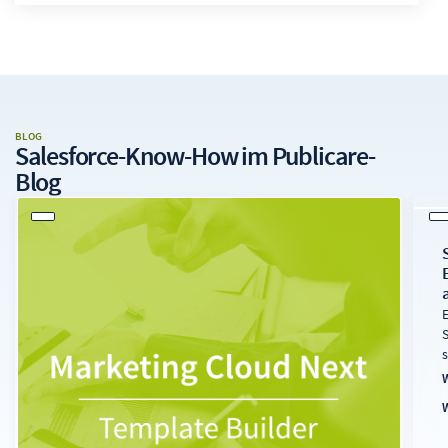
BLOG
Salesforce-Know-How
im Publicare-
Blog
A
b