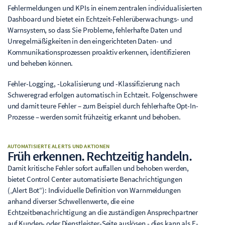
Fehlermeldungen und KPIs in einem zentralen individualisierten
Dashboard und bietet ein Echtzeit-Fehlerüberwachungs- und
Warnsystem, so dass Sie Probleme, fehlerhafte Daten und
Unregelmäßigkeiten in den eingerichteten Daten- und
Kommunikationsprozessen proaktiv erkennen, identifizieren
und beheben können.
Fehler-Logging, -Lokalisierung und -Klassifizierung nach
Schweregrad erfolgen automatisch in Echtzeit. Folgenschwere
und damit teure Fehler – zum Beispiel durch fehlerhafte Opt-In-
Prozesse – werden somit frühzeitig erkannt und behoben.
AUTOMATISIERTE ALERTS UND AKTIONEN
Früh erkennen. Rechtzeitig handeln.
Damit kritische Fehler sofort auffallen und behoben werden,
bietet Control Center automatisierte Benachrichtigungen
(„Alert Bot“): Individuelle Definition von Warnmeldungen
anhand diverser Schwellenwerte, die eine
Echtzeitbenachrichtigung an die zuständigen Ansprechpartner
auf Kunden- oder Dienstleister-Seite auslösen - dies kann als E-