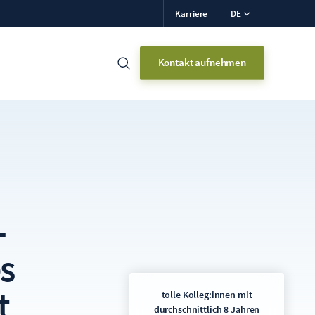
Karriere
DE
Kontakt aufnehmen
–
s
t
tolle Kolleg:innen mit
durchschnittlich 8 Jahren