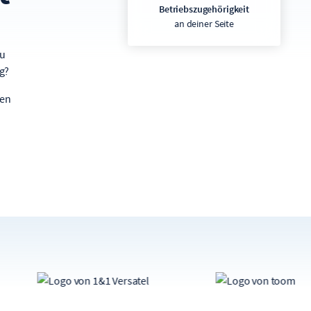
Betriebszugehörigkeit
an deiner Seite
Du
g?
den