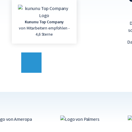
Kununu Top Company
D
von Mitarbeitern empfohlen -
s
4,6 Sterne
Da