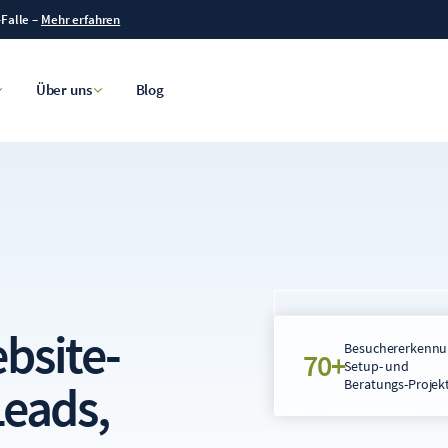
-Falle
–
Mehr erfahren
Über uns
Blog
bsite-
Besuchererkennu
70+
Setup- und
Leads
,
Beratungs-Projek