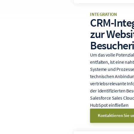
INTEGRATION
CRM-Integ
zur Websi
Besucheri
Um das volle Potenzi
entfalten, ist eine na
Systeme und Prozesse 
technischen Anbindun
vertriebsrelevante In
der identifizierten Be
Salesforce Sales Clou
HubSpot einfließen
Kontaktieren Sie u