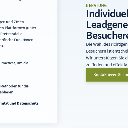
BERATUNG
Individue
Leadgener
gen und Zielen
en Plattformen (unter
Besucher
 Preismodelle –
zifische Funktionen -,
Die Wahl des richtigen
n).
Besuchern ist entsche
Wir unterstützen Sie d
 Practices, um die
zu finden und effektiv
Kontaktieren Sie u
:
e Methoden für die
ablieren.
ität und Datenschutz