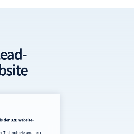
Lead
-
bsite
is der B2B Website-
der Technologie und ihrer