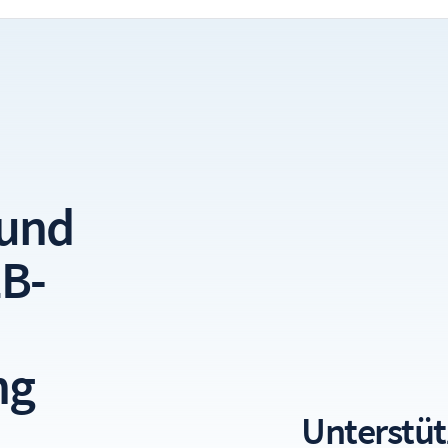
 und
B-
ng
Unterstüt