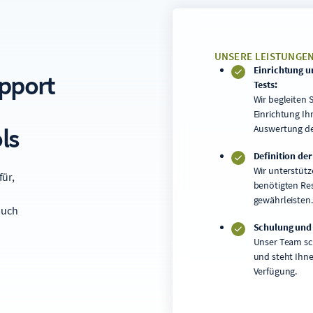
UNSERE LEISTUNGEN 
Einrichtung u
pport
Tests:
Wir begleiten 
Einrichtung Ih
ls
Auswertung de
Definition der
Wir unterstütz
für,
benötigten Re
gewährleisten.
auch
Schulung und
Unser Team sch
und steht Ihne
Verfügung.