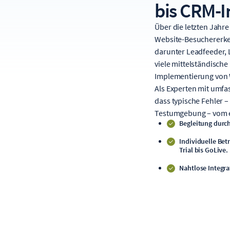
bis CRM-I
Über die letzten Jahr
Website-Besuchererke
darunter Leadfeeder, 
viele mittelständisch
Implementierung von 
Als Experten mit umfas
dass typische Fehler –
Testumgebung – vom e
Begleitung durc
Individuelle Bet
Trial bis GoLive.
Nahtlose Integra