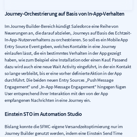
Journey-Orchestrierung auf Basis von In-App-Verhalten
Im Journey Builder-Bereich kündigt Salesforce eine Reihe von
Neuerungen an, die darauf abzielen, Journeys auf Basis des Echtzeit-
In-App-Nutzerverhaltens zu orchestrieren. So soll es ein Mobile App
Entry Source Event geben, welches Kontakte in eine Journey
einlaufen lässt, die ein bestimmtes Verhalten in der App gezeigt
haben, wie zum Beispiel eine Installation oder einen Kauf. Passend
dazu wird auch eine neue Wait Activity eingeführt, in der ein Kontakt
so lange verbleibt, bis er eine vorher definierte Aktion in der App
durchführt. Die beiden neuen Entry Sources „Push Message
Engagement" und „In-App Message Engagement" hingegen fügen
User entsprechend ihrer Interaktion mit den von der App
empfangenen Nachrichten in eine Journey ein.
Einstein STO im Automation Studio
Bislang konnte die SFMC-eigene Versandzeitoptimierung nur im
Journey Builder genutzt werden, indem eine Einstein Send Time