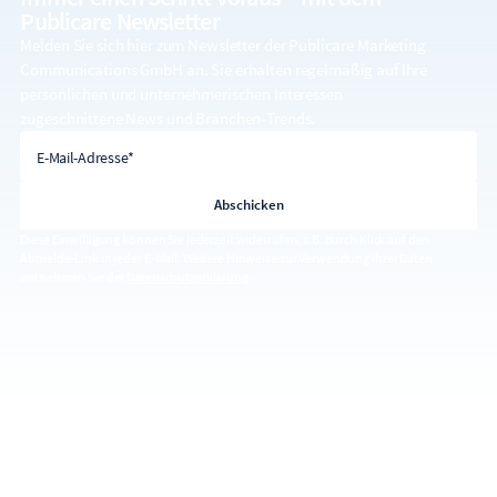
Publicare Newsletter
Melden Sie sich hier zum Newsletter der Publicare Marketing
Communications GmbH an. Sie erhalten regelmäßig auf Ihre
persönlichen und unternehmerischen Interessen
zugeschnittene News und Branchen-Trends.
E-Mail-Adresse
E-Mail-Adresse*
Diese Einwilligung können Sie jederzeit widerrufen, z.B. durch Klick auf den
Abmelde-Link in jeder E-Mail. Weitere Hinweise zur Verwendung Ihrer Daten
entnehmen Sie der
Datenschutzerklärung
.