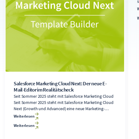
A
b
D
a
Salesforce Marketing Cloud Next: Der neue E-
Mail-Editor im Realitätscheck
Seit Sommer 2025 steht mit Salesforce Marketing Cloud
Seit Sommer 2025 steht mit Salesforce Marketing Cloud
Next (Growth und Advanced) eine neue Marketing-
Automationslösung bereit, die direkt auf der Salesforce
Weiterlesen
Core-Plattform aufbaut. Diese bringt einen von Grund
Weiterlesen
auf neu entwickelten E-Mail-Editor mit sich. Für
Anwender der angestammten Lösung Marketing Cloud