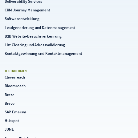
Deliverability Services
einmal mit dem Marketing Cloud Engagement Content
CRM Journey Management
Builder gearbeitet hat, wird vieles wiedererkennen: Drag-
and-Drop, flexible Blöcke, eine vertraute Logik. Doch
Softwarentwicklung
unter der Oberfläche hat sich einiges verändert. Wer
Leadgenerierung und Datenmanagement
ohne strategische Planung mit der Template-Erstellung
beginnt, stößt schnell auf Hürden, die sich im
B2B Website-Besuchererkennung
Nachhinein nur schwer korrigieren lassen.
List Cleaning und Adressvalidierung
Kontaktgewinnung und Kontaktmanagement
TECHNOLOGIEN
Cleverreach
Bloomreach
Braze
Brevo
SAP Emarsys
Hubspot
JUNE