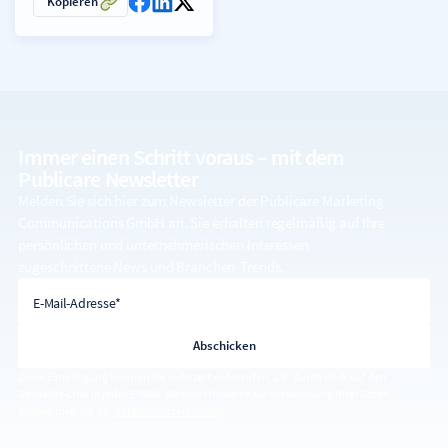
Kopieren
Immer einen Schritt voraus – mit dem
Publicare Newsletter
Melden Sie sich hier zum Newsletter der Publicare Marketing
Communications GmbH an. Sie erhalten regelmäßig auf Ihre
persönlichen und unternehmerischen Interessen
zugeschnittene News und Branchen-Trends.
E-Mail-Adresse
E-Mail-Adresse*
Diese Einwilligung können Sie jederzeit widerrufen, z.B. durch Klick auf den
Abmelde-Link in jeder E-Mail. Weitere Hinweise zur Verwendung Ihrer Daten
entnehmen Sie der
Datenschutzerklärung
.