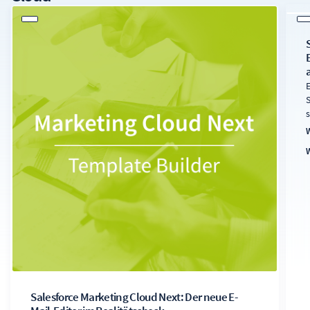
A
b
D
a
Salesforce Marketing Cloud Next: Der neue E-