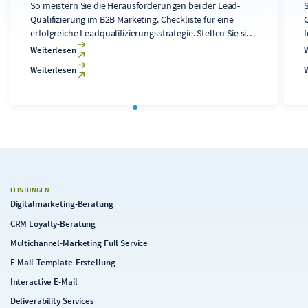
So meistern Sie die Herausforderungen bei der Lead-
Qualifizierung im B2B Marketing. Checkliste für eine
erfolgreiche Leadqualifizierungsstrategie. Stellen Sie sich
vor: Ihr Vertriebsteam bearbeitet wochenlang einen
Weiterlesen
vielversprechenden Lead, nur um am Ende
Weiterlesen
festzustellen, dass das Unternehmen gar nicht in Ihr
Zielkundenprofil passt.
LEISTUNGEN
Digitalmarketing-Beratung
CRM Loyalty-Beratung
Multichannel-Marketing Full Service
E-Mail-Template-Erstellung
Interactive E-Mail
Deliverability Services