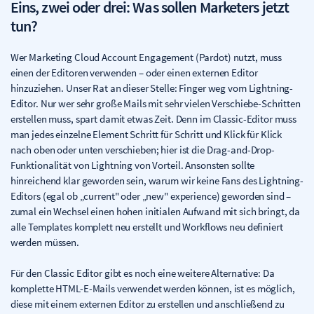
Eins, zwei oder drei: Was sollen Marketers jetzt
tun?
Wer Marketing Cloud Account Engagement (Pardot) nutzt, muss
einen der Editoren verwenden – oder einen externen Editor
hinzuziehen. Unser Rat an dieser Stelle: Finger weg vom Lightning-
Editor. Nur wer sehr große Mails mit sehr vielen Verschiebe-Schritten
erstellen muss, spart damit etwas Zeit. Denn im Classic-Editor muss
man jedes einzelne Element Schritt für Schritt und Klick für Klick
nach oben oder unten verschieben; hier ist die Drag-and-Drop-
Funktionalität von Lightning von Vorteil. Ansonsten sollte
hinreichend klar geworden sein, warum wir keine Fans des Lightning-
Editors (egal ob „current" oder „new" experience) geworden sind –
zumal ein Wechsel einen hohen initialen Aufwand mit sich bringt, da
alle Templates komplett neu erstellt und Workflows neu definiert
werden müssen.
Für den Classic Editor gibt es noch eine weitere Alternative: Da
komplette HTML-E-Mails verwendet werden können, ist es möglich,
diese mit einem externen Editor zu erstellen und anschließend zu