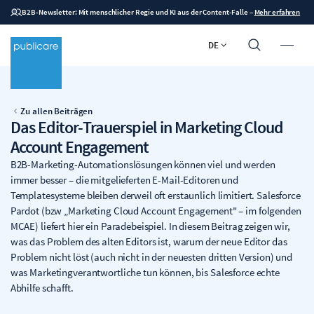
B2B-Newsletter: Mit menschlicher Regie und KI aus der Content-Falle
–
Mehr erfahren
DE
Zu allen Beiträgen
Das Editor-Trauerspiel in Marketing Cloud
Account Engagement
B2B-Marketing-Automationslösungen können viel und werden
immer besser – die mitgelieferten E-Mail-Editoren und
Templatesysteme bleiben derweil oft erstaunlich limitiert. Salesforce
Pardot (bzw „Marketing Cloud Account Engagement" – im folgenden
MCAE) liefert hier ein Paradebeispiel. In diesem Beitrag zeigen wir,
was das Problem des alten Editors ist, warum der neue Editor das
Problem nicht löst (auch nicht in der neuesten dritten Version) und
was Marketingverantwortliche tun können, bis Salesforce echte
Abhilfe schafft.