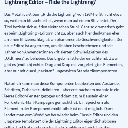
Lightning Editor – Ride the Lightning?
Das Metallica-Album „Ride the Lightning" von 1984 heißt nicht etwa
so, weil man blitzschnell ist, wenn man auf einem Blitz reitet. Der
Titel bezieht sich auf den elektrischen Stuhl. Ganz so dramatisch geht
es beim „Lightning"-Editor nicht zu, aber auch hier denkt man eher
an einen Blitzeinschlag als an phänomenale Geschwindigkeiten: Der
neue Editor ist angetreten, um die oben beschriebenen und seit
Jahren von Anwender:innen kritisierten Schwierigkeiten des
„Oldtimers" zu beheben. Das Ergebnis ist leider ernüchternd. Zwar
gibt es (endlich) echtes Drag and Drop mit vorgefertigten Elementen,
aber nur mit quasi „nackten", ungestylten Standardkomponenten.
Natürlich kann man diese Komponenten bearbeiten und Abstände,
Schriften, Farben etc. definieren – aber erst nachdem man sie in ein
leeres Editor-Fenster gezogen und damit zum Baustein einer
konkreten E-Mail-Kampagne gemacht hat. Ein Speichern als
Element in der Komponentenbibliothek ist nicht möglich. Damit
landet man vom Workflow her wieder beim Classic Editor und den
„Tapeten-Templates", die der Lightning Editor eigentlich ablösen
sollte. Und trotz verbesserter Undo-Funktion ist auch hier das