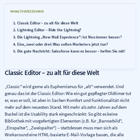
INHALTSVERZEICHNIS
Classic Editor – zu alt für diese Welt
Lightning Editor – Ride the Lightning?
Die Lightning „New Mail Experience": Ist Neu immer besser?
Eins, zwei oder drei: Was sollen Marketers jetzt tun?
Die gute Nachricht: Salesforce kann es besser – helfen Sie mit!
Classic Editor – zu alt für diese Welt
„Classic" wird gerne als Euphemismus für „alt" verwendet. Und
genau das ist der Classic Editor: Wie ein gut gepflegter Oldtimer tut
er, was er soll, ist aber in Sachen Komfort und Funktionalität nicht
mehr auf dem neuesten Stand. Mit mehr als zehn Jahren auf dem
Buckel ist die Usability stark eingeschränkt: So gibt es keine
Bibliothek mit vorgefertigten Elementen (z.B. für „Bannerbild",
„Einspalter", „Zweispalter") – stattdessen muss man sich als
Workaround eine HTML-basierte E-Mail-Vorlage bauen, die alle