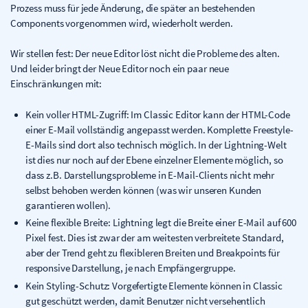
Prozess muss für jede Änderung, die später an bestehenden
Components vorgenommen wird, wiederholt werden.
Wir stellen fest: Der neue Editor löst nicht die Probleme des alten.
Und leider bringt der Neue Editor noch ein paar neue
Einschränkungen mit:
Kein voller HTML-Zugriff: Im Classic Editor kann der HTML-Code
einer E-Mail vollständig angepasst werden. Komplette Freestyle-
E-Mails sind dort also technisch möglich. In der Lightning-Welt
ist dies nur noch auf der Ebene einzelner Elemente möglich, so
dass z.B. Darstellungsprobleme in E-Mail-Clients nicht mehr
selbst behoben werden können (was wir unseren Kunden
garantieren wollen).
Keine flexible Breite: Lightning legt die Breite einer E-Mail auf 600
Pixel fest. Dies ist zwar der am weitesten verbreitete Standard,
aber der Trend geht zu flexibleren Breiten und Breakpoints für
responsive Darstellung, je nach Empfängergruppe.
Kein Styling-Schutz: Vorgefertigte Elemente können in Classic
gut geschützt werden, damit Benutzer nicht versehentlich