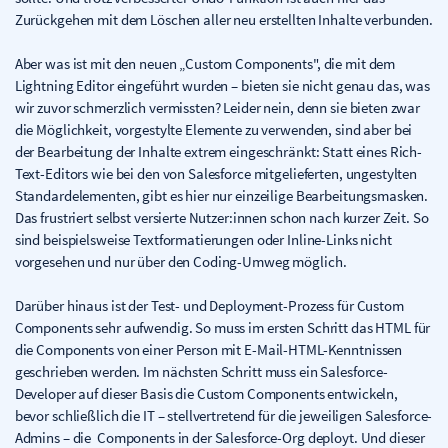
Zurückgehen mit dem Löschen aller neu erstellten Inhalte verbunden.
Aber was ist mit den neuen „Custom Components", die mit dem
Lightning Editor eingeführt wurden – bieten sie nicht genau das, was
wir zuvor schmerzlich vermissten? Leider nein, denn sie bieten zwar
die Möglichkeit, vorgestylte Elemente zu verwenden, sind aber bei
der Bearbeitung der Inhalte extrem eingeschränkt: Statt eines Rich-
Text-Editors wie bei den von Salesforce mitgelieferten, ungestylten
Standardelementen, gibt es hier nur einzeilige Bearbeitungsmasken.
Das frustriert selbst versierte Nutzer:innen schon nach kurzer Zeit. So
sind beispielsweise Textformatierungen oder Inline-Links nicht
vorgesehen und nur über den Coding-Umweg möglich.
Darüber hinaus ist der Test- und Deployment-Prozess für Custom
Components sehr aufwendig. So muss im ersten Schritt das HTML für
die Components von einer Person mit E-Mail-HTML-Kenntnissen
geschrieben werden. Im nächsten Schritt muss ein Salesforce-
Developer auf dieser Basis die Custom Components entwickeln,
bevor schließlich die IT – stellvertretend für die jeweiligen Salesforce-
Admins – die Components in der Salesforce-Org deployt. Und dieser