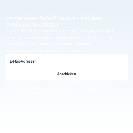
Immer einen Schritt voraus – mit dem
Publicare Newsletter
Melden Sie sich hier zum Newsletter der Publicare Marketing
Communications GmbH an. Sie erhalten regelmäßig auf Ihre
persönlichen und unternehmerischen Interessen
zugeschnittene News und Branchen-Trends.
E-Mail-Adresse
E-Mail-Adresse*
Diese Einwilligung können Sie jederzeit widerrufen, z.B. durch Klick auf den
Abmelde-Link in jeder E-Mail. Weitere Hinweise zur Verwendung Ihrer Daten
entnehmen Sie der
Datenschutzerklärung
.