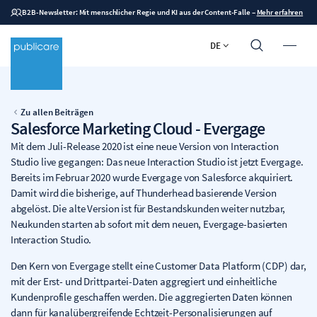
B2B-Newsletter: Mit menschlicher Regie und KI aus der Content-Falle
–
Mehr erfahren
DE
Zu allen Beiträgen
Salesforce Marketing Cloud - Evergage
Mit dem Juli-Release 2020 ist eine neue Version von Interaction
Studio live gegangen: Das neue Interaction Studio ist jetzt Evergage.
Bereits im Februar 2020 wurde Evergage von Salesforce akquiriert.
Damit wird die bisherige, auf Thunderhead basierende Version
abgelöst. Die alte Version ist für Bestandskunden weiter nutzbar,
Neukunden starten ab sofort mit dem neuen, Evergage-basierten
Interaction Studio.
Den Kern von Evergage stellt eine Customer Data Platform (CDP) dar,
mit der Erst- und Drittpartei-Daten aggregiert und einheitliche
Kundenprofile geschaffen werden. Die aggregierten Daten können
dann für kanalübergreifende Echtzeit-Personalisierungen auf