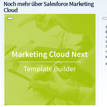
Noch mehr über
Salesforce Marketing
Cloud
A
b
D
a