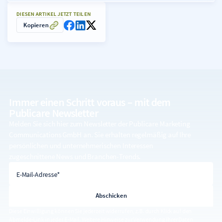
DIESEN ARTIKEL JETZT TEILEN
Kopieren
Immer einen Schritt voraus – mit dem
Publicare Newsletter
Melden Sie sich hier zum Newsletter der Publicare Marketing
Communications GmbH an. Sie erhalten regelmäßig auf Ihre
persönlichen und unternehmerischen Interessen
zugeschnittene News und Branchen-Trends.
E-Mail-Adresse
E-Mail-Adresse*
Diese Einwilligung können Sie jederzeit widerrufen, z.B. durch Klick auf den
Abmelde-Link in jeder E-Mail. Weitere Hinweise zur Verwendung Ihrer Daten