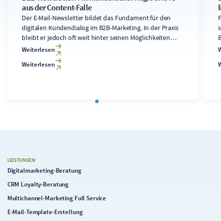
aus der Content-Falle
Der E-Mail-Newsletter bildet das Fundament für den
F
digitalen Kundendialog im B2B-Marketing. In der Praxis
s
bleibt er jedoch oft weit hinter seinen Möglichkeiten
B
zurück, da die Entwicklung fachlich fundierter und
Weiterlesen
relevanter Inhalte für die unterschiedlichen
Weiterlesen
Empfängerkreise zu aufwendig und zu teuer ist. Ein klar
u
strukturierter Redaktionsprozess, der KI-Werkzeuge
u
gezielt einsetzt, macht den Newsletter endlich zu dem,
was er sein sollte: ein tragfähiges Fundament der
Digitalstrategie.
LEISTUNGEN
Digitalmarketing-Beratung
CRM Loyalty-Beratung
Multichannel-Marketing Full Service
E-Mail-Template-Erstellung