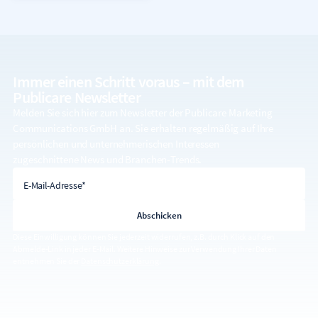
Immer einen Schritt voraus – mit dem
Publicare Newsletter
Melden Sie sich hier zum Newsletter der Publicare Marketing
Communications GmbH an. Sie erhalten regelmäßig auf Ihre
persönlichen und unternehmerischen Interessen
zugeschnittene News und Branchen-Trends.
E-Mail-Adresse
E-Mail-Adresse*
Diese Einwilligung können Sie jederzeit widerrufen, z.B. durch Klick auf den
Abmelde-Link in jeder E-Mail. Weitere Hinweise zur Verwendung Ihrer Daten
entnehmen Sie der
Datenschutzerklärung
.