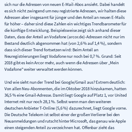
sich nur die Adressen von neuen E-Mail-Abos ansieht. Dabei handelt
es sich nicht zwingend um neu registrierte Adressen, wir halten diese
Adressen aber insgesamt für jünger und den Anteil an neuen E-Mails
für höher – daher sind diese Zahlen ein wichtiges Trendbarometer für
die künftige Entwicklung. Beispielsweise zeigt sich anhand dieser
Daten, dass der Anteil an Vodafone (arcor.de)-Adressen nicht nur im
Bestand deutlich abgenommen hat (von 2,6 % auf 1,4 %), sondern
dass sich dieser Trend fortsetzen wird: Beim Anteil an
Neuregistrierungen liegt Vodafone nur noch bei 0,7 %. Grund: Seit
2018 gibt es kein Arcor mehr, auch wenn die Adressen über „Mein
Vodafone" weiter verwaltet werden können.
Und wie sieht nun der Trend bei Google/Gmail aus? Extrem deutlich:
Von allen Neu-Abonnenten, die im Oktober 2018 hinzukamen, hatten
36,5 % eine Gmail-Adresse. Damit liegt Google auf Platz 1, vor United
Internet mit nur noch 28,1 %. Selbst wenn man den weiteren
deutschen Anbieter T-Online (5,6 %) dazurechnet, liegt Google vorne.
Die Deutsche Telekom ist selbst einer der großen Verlierer bei den
Neuanmeldungen und rutscht hinter Microsoft, das genau wie Apple
einen steigenden Anteil zu verzeichnen hat. Offenbar zieht das