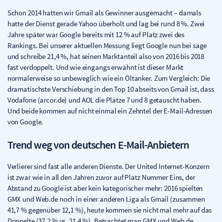
Schon 2014 hatten wir Gmail als Gewinner ausgemacht – damals
hatte der Dienst gerade Yahoo überholt und lag bei rund 8 %. Zwei
Jahre später war Google bereits mit 12 % auf Platz zwei des
Rankings. Bei unserer aktuellen Messung liegt Google nun bei sage
und schreibe 21,4 %, hat seinen Marktanteil also von 2016 bis 2018
fast verdoppelt. Und wie eingangs erwähnt ist dieser Markt
normalerweise so unbeweglich wie ein Öltanker. Zum Vergleich: Die
dramatischste Verschiebung in den Top 10 abseits von Gmail ist, dass
Vodafone (arcor.de) und AOL die Plätze 7 und 8 getauscht haben.
Und beide kommen auf nicht einmal ein Zehntel der E-Mail-Adressen
von Google.
Trend weg von deutschen E-Mail-Anbietern
Verlierer sind fast alle anderen Dienste. Der United Internet-Konzern
ist zwar wie in all den Jahren zuvor auf Platz Nummer Eins, der
Abstand zu Google ist aber kein kategorischer mehr: 2016 spielten
GMX und Web.de noch in einer anderen Liga als Gmail (zusammen
41,7 % gegenüber 12,1 %), heute kommen sie nicht mal mehr auf das
Doppelte (37,2 % vs. 21,4 %). Betrachtet man GMX und Web.de