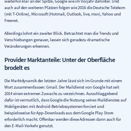
weiterhin klar an der Spitze, Google wie im Vorjahr dahinter. Und
auch auf den weiteren Plätzen folgen wie 2016 die Deutsche Telekom
(mit T-Online), Microsoft (Hotmail, Outlook, live, msn), Yahoo und
Freenet.
Allerdings lohnt ein zweiter Blick. Betrachtet man die Trends und
Verschiebungen genauer, lassen sich geradezu dramatische
Veränderungen erkennen.
Provider Marktanteile: Unter der Oberfläche
brodelt es
Die Marktdynamik der letzten Jahre lässt sich im Grunde mit einem
Wort zusammenfassen: Gmail. Der Maildienst von Google hat seit
2014 einen extremen Zuwachs zu verzeichnen. Ausschlaggebend
dafür ist vermutlich, dass Google die Nutzung seines Maildienstes auf
Mobilgeräten mit Android-Betriebssystemen forciert und
beispielsweise für App-Downloads aus dem Google Play Store
erforderlich macht. Offenbar werden diese Adressen dann auch für
den E-Mail-Verkehr genutzt.