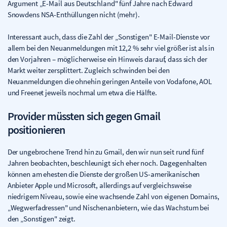
Argument „E-Mail aus Deutschland" fünf Jahre nach Edward
Snowdens NSA-Enthüllungen nicht (mehr).
Interessant auch, dass die Zahl der „Sonstigen" E-Mail-Dienste vor
allem bei den Neuanmeldungen mit 12,2 % sehr viel größer ist als in
den Vorjahren – möglicherweise ein Hinweis darauf, dass sich der
Markt weiter zersplittert. Zugleich schwinden bei den
Neuanmeldungen die ohnehin geringen Anteile von Vodafone, AOL
und Freenet jeweils nochmal um etwa die Hälfte.
Provider müssten sich gegen Gmail
positionieren
Der ungebrochene Trend hin zu Gmail, den wir nun seit rund fünf
Jahren beobachten, beschleunigt sich eher noch. Dagegenhalten
können am ehesten die Dienste der großen US-amerikanischen
Anbieter Apple und Microsoft, allerdings auf vergleichsweise
niedrigem Niveau, sowie eine wachsende Zahl von eigenen Domains,
„Wegwerfadressen" und Nischenanbietern, wie das Wachstum bei
den „Sonstigen" zeigt.