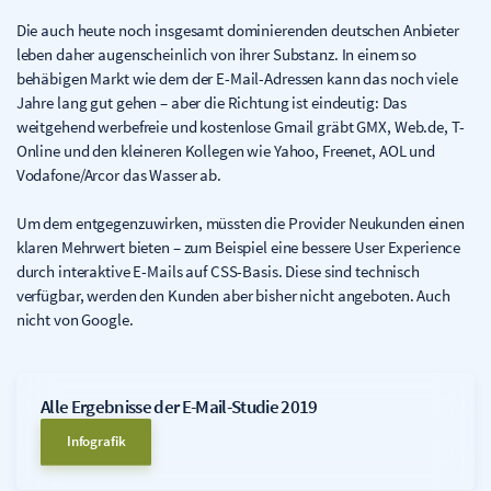
Die auch heute noch insgesamt dominierenden deutschen Anbieter
leben daher augenscheinlich von ihrer Substanz. In einem so
behäbigen Markt wie dem der E-Mail-Adressen kann das noch viele
Jahre lang gut gehen – aber die Richtung ist eindeutig: Das
weitgehend werbefreie und kostenlose Gmail gräbt GMX, Web.de, T-
Online und den kleineren Kollegen wie Yahoo, Freenet, AOL und
Vodafone/Arcor das Wasser ab.
Um dem entgegenzuwirken, müssten die Provider Neukunden einen
klaren Mehrwert bieten – zum Beispiel eine bessere User Experience
durch interaktive E-Mails auf CSS-Basis. Diese sind technisch
verfügbar, werden den Kunden aber bisher nicht angeboten. Auch
nicht von Google.
Alle Ergebnisse der E-Mail-Studie 2019
Infografik