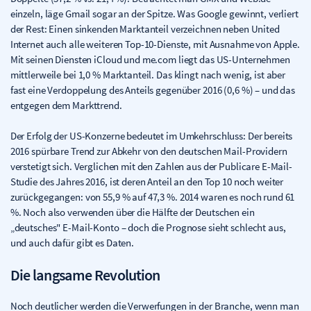
einzeln, läge Gmail sogar an der Spitze. Was Google gewinnt, verliert
der Rest: Einen sinkenden Marktanteil verzeichnen neben United
Internet auch alle weiteren Top-10-Dienste, mit Ausnahme von Apple.
Mit seinen Diensten iCloud und me.com liegt das US-Unternehmen
mittlerweile bei 1,0 % Marktanteil. Das klingt nach wenig, ist aber
fast eine Verdoppelung des Anteils gegenüber 2016 (0,6 %) – und das
entgegen dem Markttrend.
Der Erfolg der US-Konzerne bedeutet im Umkehrschluss: Der bereits
2016 spürbare Trend zur Abkehr von den deutschen Mail-Providern
verstetigt sich. Verglichen mit den Zahlen aus der Publicare E-Mail-
Studie des Jahres 2016, ist deren Anteil an den Top 10 noch weiter
zurückgegangen: von 55,9 % auf 47,3 %. 2014 waren es noch rund 61
%. Noch also verwenden über die Hälfte der Deutschen ein
„deutsches" E-Mail-Konto – doch die Prognose sieht schlecht aus,
und auch dafür gibt es Daten.
Die langsame Revolution
Noch deutlicher werden die Verwerfungen in der Branche, wenn man