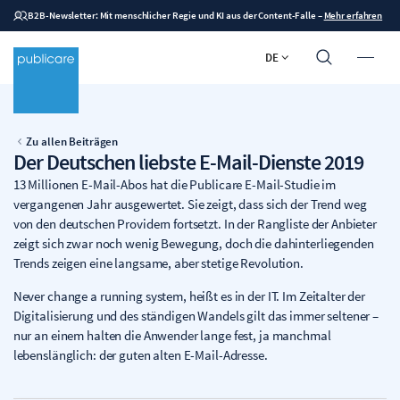
B2B-Newsletter: Mit menschlicher Regie und KI aus der Content-Falle
–
Mehr erfahren
DE
Zu allen Beiträgen
Der Deutschen liebste E-Mail-Dienste 2019
13 Millionen E-Mail-Abos hat die Publicare E-Mail-Studie im
vergangenen Jahr ausgewertet. Sie zeigt, dass sich der Trend weg
von den deutschen Providern fortsetzt. In der Rangliste der Anbieter
zeigt sich zwar noch wenig Bewegung, doch die dahinterliegenden
Trends zeigen eine langsame, aber stetige Revolution.
Never change a running system, heißt es in der IT. Im Zeitalter der
Digitalisierung und des ständigen Wandels gilt das immer seltener –
nur an einem halten die Anwender lange fest, ja manchmal
lebenslänglich: der guten alten E-Mail-Adresse.