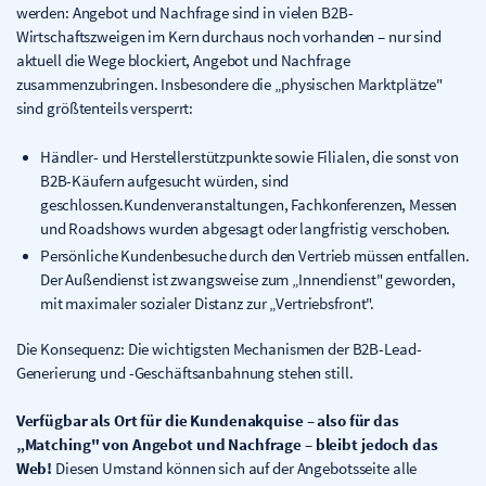
werden: Angebot und Nachfrage sind in vielen B2B-
Wirtschaftszweigen im Kern durchaus noch vorhanden – nur sind
aktuell die Wege blockiert, Angebot und Nachfrage
zusammenzubringen. Insbesondere die „physischen Marktplätze"
sind größtenteils versperrt:
Händler- und Herstellerstützpunkte sowie Filialen, die sonst von
B2B-Käufern aufgesucht würden, sind
geschlossen.Kundenveranstaltungen, Fachkonferenzen, Messen
und Roadshows wurden abgesagt oder langfristig verschoben.
Persönliche Kundenbesuche durch den Vertrieb müssen entfallen.
Der Außendienst ist zwangsweise zum „Innendienst" geworden,
mit maximaler sozialer Distanz zur „Vertriebsfront".
Die Konsequenz: Die wichtigsten Mechanismen der B2B-Lead-
Generierung und -Geschäftsanbahnung stehen still.
Verfügbar als Ort für die Kundenakquise – also für das
„Matching" von Angebot und Nachfrage – bleibt jedoch das
Web!
Diesen Umstand können sich auf der Angebotsseite alle