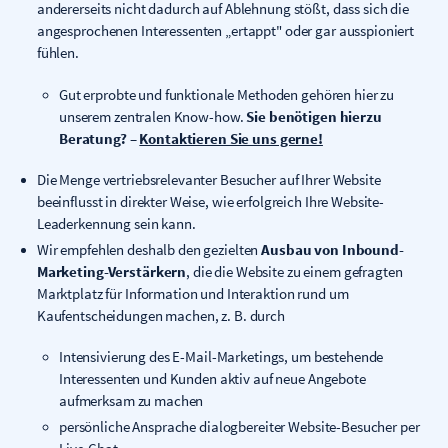
andererseits nicht dadurch auf Ablehnung stößt, dass sich die
angesprochenen Interessenten „ertappt" oder gar ausspioniert
fühlen.
Gut erprobte und funktionale Methoden gehören hier zu
unserem zentralen Know-how.
Sie benötigen hierzu
Beratung?
–
Kontaktieren Sie uns gerne!
Die Menge vertriebsrelevanter Besucher auf Ihrer Website
beeinflusst in direkter Weise, wie erfolgreich Ihre Website-
Leaderkennung sein kann.
Wir empfehlen deshalb den gezielten
Ausbau von Inbound-
Marketing-Verstärkern
, die die Website zu einem gefragten
Marktplatz für Information und Interaktion rund um
Kaufentscheidungen machen, z. B. durch
Intensivierung des E-Mail-Marketings, um bestehende
Interessenten und Kunden aktiv auf neue Angebote
aufmerksam zu machen
persönliche Ansprache dialogbereiter Website-Besucher per