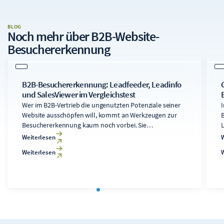
BLOG
Noch mehr über
B2B-Website-
Besuchererkennung
B2B-Besuchererkennung: Leadfeeder, Leadinfo
und SalesViewer im Vergleichstest
Wer im B2B-Vertrieb die ungenutzten Potenziale seiner
I
Website ausschöpfen will, kommt an Werkzeugen zur
Besuchererkennung kaum noch vorbei. Sie
L
entschlüsseln anonymen Traffic und liefern wertvolle
Weiterlesen
Kaufsignale bei Bestandskunden und Interessenten. Als
Weiterlesen
herstellerunabhängige Digitalmarketingagentur haben
wir in drei empirischen Vergleichstests in den Jahren
2019, 2020 und 2022 diverse gängige Lösungsanbieter
gegeneinander antreten lassen. Den damaligen
F
Testsieger SalesViewer empfehlen wir seitdem im
deutschsprachigen Raum. Doch der Markt hat sich
massiv gewandelt: Offensiv am Markt auftretende Player