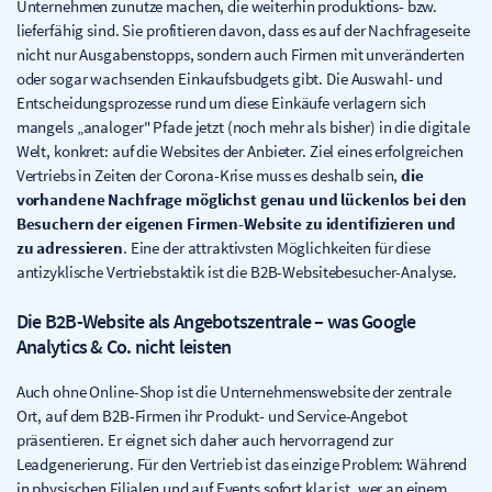
Unternehmen zunutze machen, die weiterhin produktions- bzw.
lieferfähig sind. Sie profitieren davon, dass es auf der Nachfrageseite
nicht nur Ausgabenstopps, sondern auch Firmen mit unveränderten
oder sogar wachsenden Einkaufsbudgets gibt. Die Auswahl- und
Entscheidungsprozesse rund um diese Einkäufe verlagern sich
mangels „analoger" Pfade jetzt (noch mehr als bisher) in die digitale
Welt, konkret: auf die Websites der Anbieter. Ziel eines erfolgreichen
Vertriebs in Zeiten der Corona-Krise muss es deshalb sein,
die
vorhandene Nachfrage möglichst genau und lückenlos bei den
Besuchern der eigenen Firmen-Website zu identifizieren und
zu adressieren
. Eine der attraktivsten Möglichkeiten für diese
antizyklische Vertriebstaktik ist die B2B-Websitebesucher-Analyse.
Die B2B-Website als Angebotszentrale – was Google
Analytics & Co. nicht leisten
Auch ohne Online-Shop ist die Unternehmenswebsite der zentrale
Ort, auf dem B2B-Firmen ihr Produkt- und Service-Angebot
präsentieren. Er eignet sich daher auch hervorragend zur
Leadgenerierung. Für den Vertrieb ist das einzige Problem: Während
in physischen Filialen und auf Events sofort klar ist, wer an einem