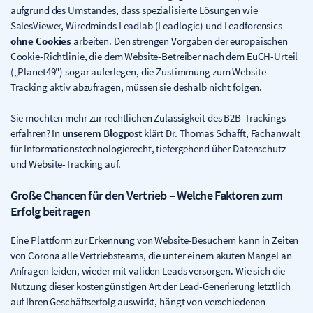
aufgrund des Umstandes, dass spezialisierte Lösungen wie
SalesViewer, Wiredminds Leadlab (Leadlogic) und Leadforensics
ohne Cookies
arbeiten. Den strengen Vorgaben der europäischen
Cookie-Richtlinie, die dem Website-Betreiber nach dem EuGH-Urteil
(„Planet49") sogar auferlegen, die Zustimmung zum Website-
Tracking aktiv abzufragen, müssen sie deshalb nicht folgen.
Sie möchten mehr zur rechtlichen Zulässigkeit des B2B-Trackings
erfahren? In
unserem Blogpost
klärt Dr. Thomas Schafft, Fachanwalt
für Informationstechnologierecht, tiefergehend über Datenschutz
und Website-Tracking auf.
Große Chancen für den Vertrieb – Welche Faktoren zum
Erfolg beitragen
Eine Plattform zur Erkennung von Website-Besuchern kann in Zeiten
von Corona alle Vertriebsteams, die unter einem akuten Mangel an
Anfragen leiden, wieder mit validen Leads versorgen. Wie sich die
Nutzung dieser kostengünstigen Art der Lead-Generierung letztlich
auf Ihren Geschäftserfolg auswirkt, hängt von verschiedenen