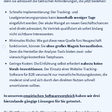
denn sie adressiert die taktischen Anforderungen, die jetzt bestehen:
Schnelle Implementierung: Der Tracking- und
Leadgenerierungsprozess kann
innerhalb weniger Tage
eingeführt werden. Der akute Mangel an neuen Geschäftschancen
wird direkt adressiert; Ihr Vertrieb qualifiziert ab sofort bislang
nicht sichtbare Interessenten.
Minimales Risiko: Wie gut diese neue Quelle fürs Neugeschäft
funktioniert, können Sie
ohne großes Wagnis herausfinden
.
Denn die Hersteller der Analyse-Tools bieten zwei- oder
vierwöchige kostenfreie Testphasen.
Geringe Kosten: Die Einführung selbst erfordert
nahezu keine
Vorab-Investitionen
. Der Einsatz einer Website-Tracking-
Software für B2B verursacht nur monatliche Nutzungskosten, die
moderat sind und sich durch den direkten Nutzen schnell
amortisieren sollten.
In unserem
empirischen Softwarevergleich
haben wir drei
hierzulande gängige Lösungen für Sie getestet.