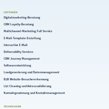
wie Leadinfo und Leadfeeder (inzwischen Teil von
Dealfront) haben durch hohe Investitionen ihre
d
Marktanteile ausgebaut.
LEISTUNGEN
Digitalmarketing-Beratung
a
CRM Loyalty-Beratung
Multichannel-Marketing Full Service
E-Mail-Template-Erstellung
Interactive E-Mail
Deliverability Services
CRM Journey Management
Softwarentwicklung
Leadgenerierung und Datenmanagement
B2B Website-Besuchererkennung
List Cleaning und Adressvalidierung
Kontaktgewinnung und Kontaktmanagement
TECHNOLOGIEN