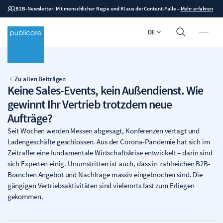
B2B-Newsletter: Mit menschlicher Regie und KI aus der Content-Falle
–
Mehr erfahren
DE
Zu allen Beiträgen
Keine Sales-Events, kein Außendienst. Wie
gewinnt Ihr Vertrieb trotzdem neue
Aufträge?
Seit Wochen werden Messen abgesagt, Konferenzen vertagt und
Ladengeschäfte geschlossen. Aus der Corona-Pandemie hat sich im
Zeitraffer eine fundamentale Wirtschaftskrise entwickelt – darin sind
sich Experten einig. Unumstritten ist auch, dass in zahlreichen B2B-
Branchen Angebot und Nachfrage massiv eingebrochen sind. Die
gängigen Vertriebsaktivitäten sind vielerorts fast zum Erliegen
gekommen.