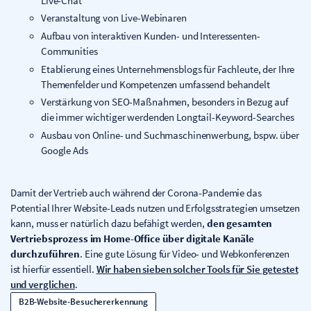
Live-Chat
Veranstaltung von Live-Webinaren
Aufbau von interaktiven Kunden- und Interessenten-
Communities
Etablierung eines Unternehmensblogs für Fachleute, der Ihre
Themenfelder und Kompetenzen umfassend behandelt
Verstärkung von SEO-Maßnahmen, besonders in Bezug auf
die immer wichtiger werdenden Longtail-Keyword-Searches
Ausbau von Online- und Suchmaschinenwerbung, bspw. über
Google Ads
Damit der Vertrieb auch während der Corona-Pandemie das
Potential Ihrer Website-Leads nutzen und Erfolgsstrategien umsetzen
kann, muss er natürlich dazu befähigt werden,
den gesamten
Vertriebsprozess im Home-Office über digitale Kanäle
durchzuführen
. Eine gute Lösung für Video- und Webkonferenzen
ist hierfür essentiell.
Wir haben sieben solcher Tools für Sie getestet
und verglichen
.
B2B-Website-Besuchererkennung