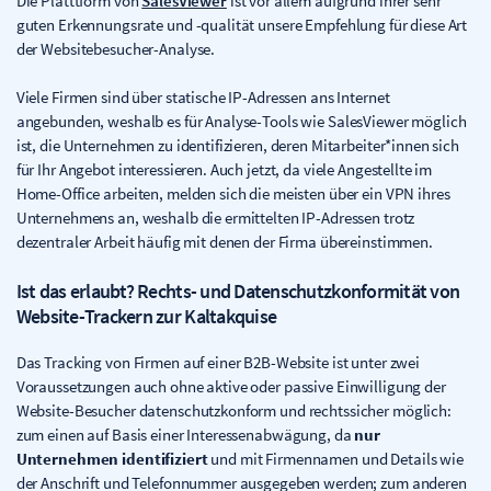
Die Platttform von
SalesViewer
ist vor allem aufgrund ihrer sehr
guten Erkennungsrate und -qualität unsere Empfehlung für diese Art
der Websitebesucher-Analyse.
Viele Firmen sind über statische IP-Adressen ans Internet
angebunden, weshalb es für Analyse-Tools wie SalesViewer möglich
ist, die Unternehmen zu identifizieren, deren Mitarbeiter*innen sich
für Ihr Angebot interessieren. Auch jetzt, da viele Angestellte im
Home-Office arbeiten, melden sich die meisten über ein VPN ihres
Unternehmens an, weshalb die ermittelten IP-Adressen trotz
dezentraler Arbeit häufig mit denen der Firma übereinstimmen.
Ist das erlaubt? Rechts- und Datenschutzkonformität von
Website-Trackern zur Kaltakquise
Das Tracking von Firmen auf einer B2B-Website ist unter zwei
Voraussetzungen auch ohne aktive oder passive Einwilligung der
Website-Besucher datenschutzkonform und rechtssicher möglich:
zum einen auf Basis einer Interessenabwägung, da
nur
Unternehmen identifiziert
und mit Firmennamen und Details wie
der Anschrift und Telefonnummer ausgegeben werden; zum anderen