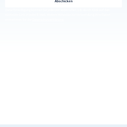
Diese Einwilligung können Sie jederzeit widerrufen, z.B. durch Klick auf den
Abmelde-Link in jeder E-Mail. Weitere Hinweise zur Verwendung Ihrer Daten
entnehmen Sie der
Datenschutzerklärung
.