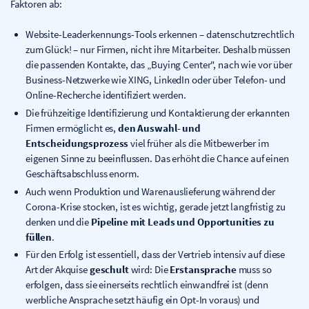
Faktoren ab:
Website-Leaderkennungs-Tools erkennen – datenschutzrechtlich
zum Glück! – nur Firmen, nicht ihre Mitarbeiter. Deshalb müssen
die passenden Kontakte, das „Buying Center", nach wie vor über
Business-Netzwerke wie XING, LinkedIn oder über Telefon- und
Online-Recherche identifiziert werden.
Die frühzeitige Identifizierung und Kontaktierung der erkannten
Firmen ermöglicht es,
den Auswahl- und
Entscheidungsprozess
viel früher als die Mitbewerber im
eigenen Sinne zu beeinflussen. Das erhöht die Chance auf einen
Geschäftsabschluss enorm.
Auch wenn Produktion und Warenauslieferung während der
Corona-Krise stocken, ist es wichtig, gerade jetzt langfristig zu
denken und die
Pipeline mit Leads und Opportunities zu
füllen
.
Für den Erfolg ist essentiell, dass der Vertrieb intensiv auf diese
Art der Akquise
geschult
wird: Die
Erstansprache
muss so
erfolgen, dass sie einerseits rechtlich einwandfrei ist (denn
werbliche Ansprache setzt häufig ein Opt-In voraus) und