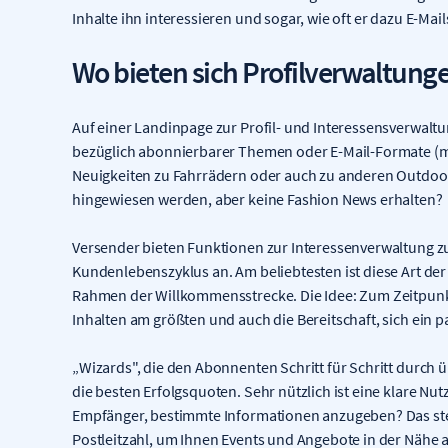
Inhalte ihn interessieren und sogar, wie oft er dazu E-Mails
Wo bieten sich Profilverwaltung
Auf einer Landinpage zur Profil- und Interessensverwalt
bezüglich abonnierbarer Themen oder E-Mail-Formate (meh
Neuigkeiten zu Fahrrädern oder auch zu anderen Outdoor
hingewiesen werden, aber keine Fashion News erhalten?
Versender bieten Funktionen zur Interessenverwaltung z
Kundenlebenszyklus an. Am beliebtesten ist diese Art de
Rahmen der Willkommensstrecke. Die Idee: Zum Zeitpunk
Inhalten am größten und auch die Bereitschaft, sich ein 
„Wizards", die den Abonnenten Schritt für Schritt durch ü
die besten Erfolgsquoten. Sehr nützlich ist eine klare N
Empfänger, bestimmte Informationen anzugeben? Das stei
Postleitzahl, um Ihnen Events und Angebote in der Nähe an