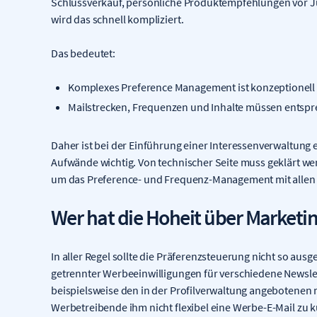
Schlussverkauf, persönliche Produktempfehlungen vor J
wird das schnell kompliziert.
Das bedeutet:
Komplexes Preference Management ist konzeptionell
Mailstrecken, Frequenzen und Inhalte müssen entsp
Daher ist bei der Einführung einer Interessenverwaltung
Aufwände wichtig. Von technischer Seite muss geklärt wer
um das Preference- und Frequenz-Management mit allen A
Wer hat die Hoheit über Marketi
In aller Regel sollte die Präferenzsteuerung nicht so aus
getrennter Werbeeinwilligungen für verschiedene Newsle
beispielsweise den in der Profilverwaltung angebotenen 
Werbetreibende ihm nicht flexibel eine Werbe-E-Mail zu 