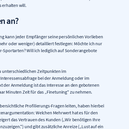
 erhalten will.
en an?
ung kann jeder Empfänger seine persönlichen Vorlieben
r oder weniger) detailliert festlegen: Möchte ich nur
-Sportarten? Will ich lediglich auf Sonderangebote
u unterschiedlichen Zeitpunkten im
r Interessensabfrage bei der Anmeldung oder im
t der Anmeldung ist das Interesse an den gebotenen
paar Minuten Zeit für das „Finetuning" zu nehmen.
bersichtliche Profilierungs-Fragen leiten, haben hierbei
utzenargumentation: Welchen Mehrwert hat es für den
gert das Vertrauen des Kunden („Wir benötigen Ihre
zuzeigen.") und gibt zusätzliche Anreize („Lust auf ein