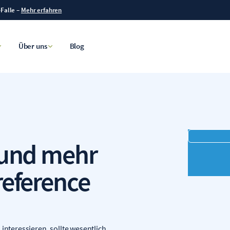
-Falle
–
Mehr erfahren
Über uns
Blog
(und mehr
eference
interessieren, sollte wesentlich