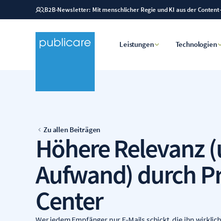
B2B-Newsletter: Mit menschlicher Regie und KI aus der Content
Leistungen
Technologien
Zu allen Beiträgen
Höhere Relevanz 
Aufwand) durch Pr
Center
Wer jedem Empfänger nur E-Mails schickt, die ihn wirklich 